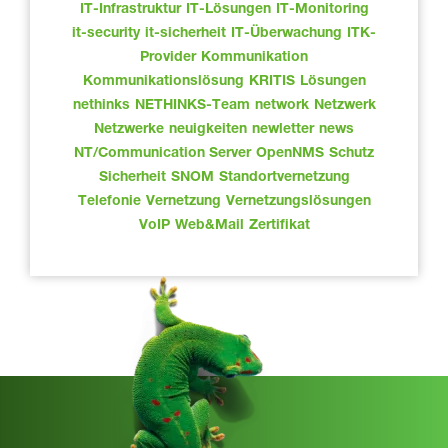
IT-Infrastruktur
IT-Lösungen
IT-Monitoring
it-security
it-sicherheit
IT-Überwachung
ITK-
Provider
Kommunikation
Kommunikationslösung
KRITIS
Lösungen
nethinks
NETHINKS-Team
network
Netzwerk
Netzwerke
neuigkeiten
newletter
news
NT/Communication Server
OpenNMS
Schutz
Sicherheit
SNOM
Standortvernetzung
Telefonie
Vernetzung
Vernetzungslösungen
VoIP
Web&Mail
Zertifikat