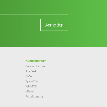
Kundenbereich
Support Hotline
AnyDesk
RMA
SpamTitan
WHMCS
cPanel
Portalzugang