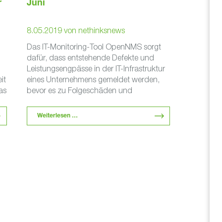
r
Juni
8.05.2019
von
nethinksnews
Das IT-Monitoring-Tool OpenNMS sorgt
dafür, dass entstehende Defekte und
Leistungsengpässe in der IT-Infrastruktur
it
eines Unternehmens gemeldet werden,
as
bevor es zu Folgeschäden und
Problemen kommt – das spart Zeit, Geld
t
und …
Weiterlesen …