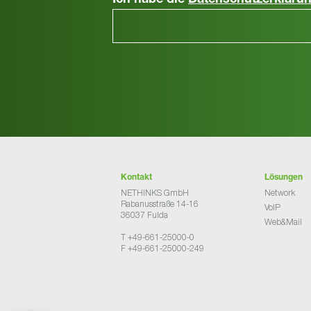
Ich habe die
Datenschutzerkläru
Kontakt
Lösungen
NETHINKS GmbH
Network
Rabanusstraße 14-16
VoIP
36037 Fulda
Web&Mail
T +49-661-25000-0
F +49-661-25000-249