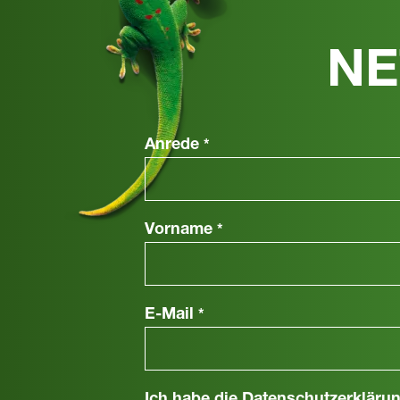
NE
Anrede
*
Vorname
*
E-Mail
*