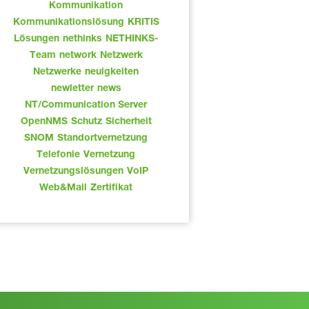
Kommunikation
Kommunikationslösung
KRITIS
Lösungen
nethinks
NETHINKS-
Team
network
Netzwerk
Netzwerke
neuigkeiten
newletter
news
NT/Communication Server
OpenNMS
Schutz
Sicherheit
SNOM
Standortvernetzung
Telefonie
Vernetzung
Vernetzungslösungen
VoIP
Web&Mail
Zertifikat