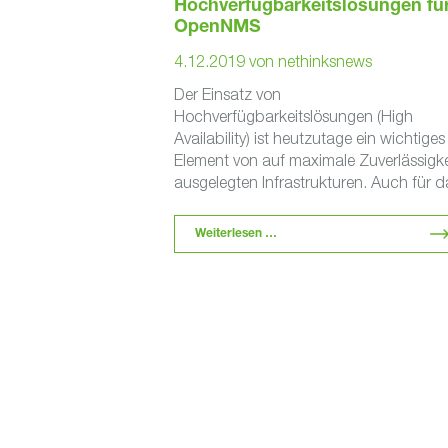
Hochverfügbarkeitslösungen fü
OpenNMS
4.12.2019
von
nethinksnews
Der Einsatz von
Hochverfügbarkeitslösungen (High
Availability) ist heutzutage ein wichtiges
Element von auf maximale Zuverlässigke
ausgelegten Infrastrukturen. Auch für d
IT-Monitoring-Werkzeug OpenNMS
können derartige Lösungen eingerichte
Weiterlesen …
werden. Allerdings gibt es …