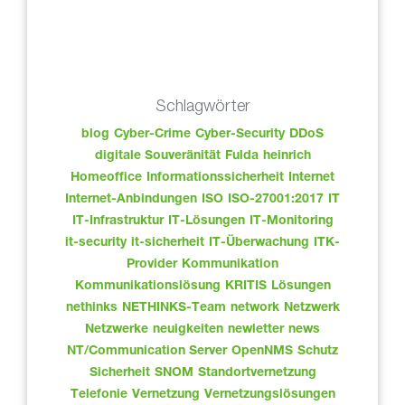
Schlagwörter
blog
Cyber-Crime
Cyber-Security
DDoS
digitale Souveränität
Fulda
heinrich
Homeoffice
Informationssicherheit
Internet
Internet-Anbindungen
ISO
ISO-27001:2017
IT
IT-Infrastruktur
IT-Lösungen
IT-Monitoring
it-security
it-sicherheit
IT-Überwachung
ITK-
Provider
Kommunikation
Kommunikationslösung
KRITIS
Lösungen
nethinks
NETHINKS-Team
network
Netzwerk
Netzwerke
neuigkeiten
newletter
news
NT/Communication Server
OpenNMS
Schutz
Sicherheit
SNOM
Standortvernetzung
Telefonie
Vernetzung
Vernetzungslösungen