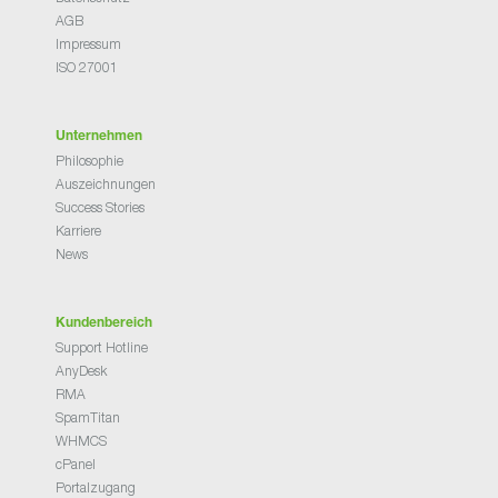
AGB
Impressum
ISO 27001
Unternehmen
Philosophie
Auszeichnungen
Success Stories
Karriere
News
Kundenbereich
Support Hotline
AnyDesk
RMA
SpamTitan
WHMCS
cPanel
Portalzugang