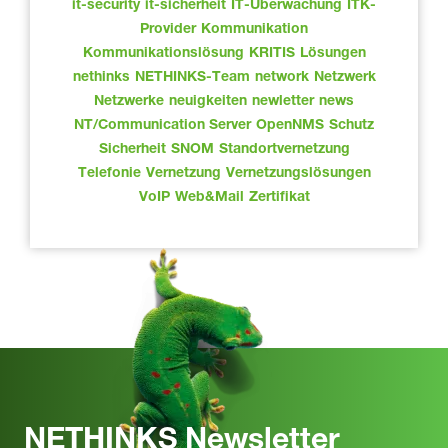
it-security
it-sicherheit
IT-Überwachung
ITK-
Provider
Kommunikation
Kommunikationslösung
KRITIS
Lösungen
nethinks
NETHINKS-Team
network
Netzwerk
Netzwerke
neuigkeiten
newletter
news
NT/Communication Server
OpenNMS
Schutz
Sicherheit
SNOM
Standortvernetzung
Telefonie
Vernetzung
Vernetzungslösungen
VoIP
Web&Mail
Zertifikat
NETHINKS Newsletter