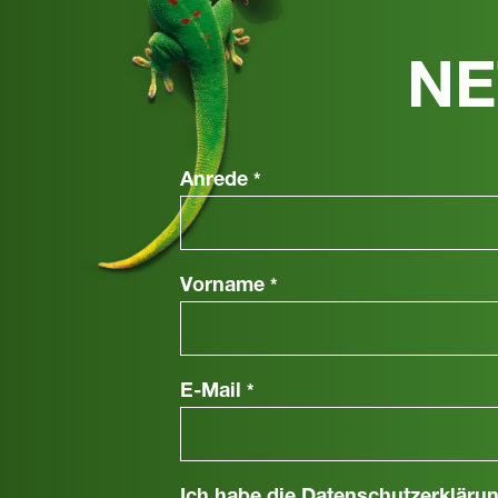
NE
Anrede
*
Vorname
*
E-Mail
*