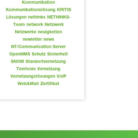
Kommunikation
Kommunikationslösung
KRITIS
Lösungen
nethinks
NETHINKS-
Team
network
Netzwerk
Netzwerke
neuigkeiten
newletter
news
NT/Communication Server
OpenNMS
Schutz
Sicherheit
SNOM
Standortvernetzung
Telefonie
Vernetzung
Vernetzungslösungen
VoIP
Web&Mail
Zertifikat