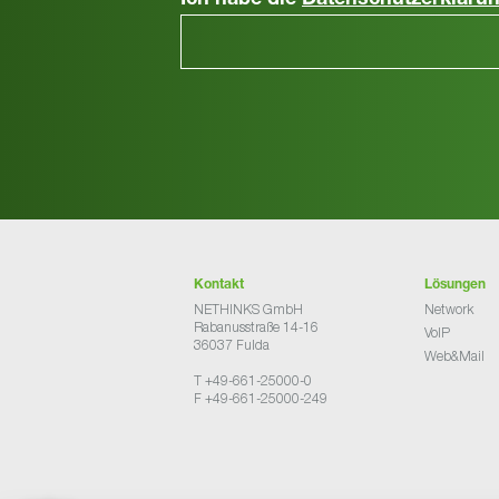
Ich habe die
Datenschutzerkläru
Kontakt
Lösungen
NETHINKS GmbH
Network
Rabanusstraße 14-16
VoIP
36037 Fulda
Web&Mail
T +49-661-25000-0
F +49-661-25000-249