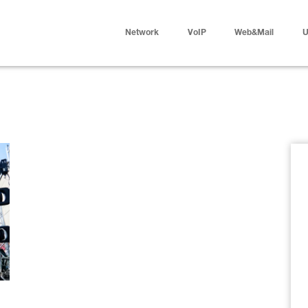
Network
VoIP
Web&Mail
U