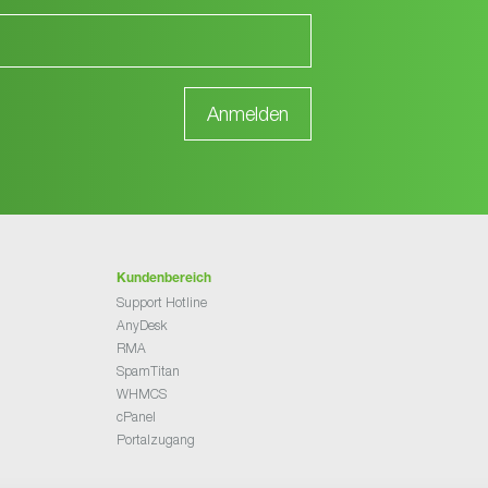
Kundenbereich
Support Hotline
AnyDesk
RMA
SpamTitan
WHMCS
cPanel
Portalzugang