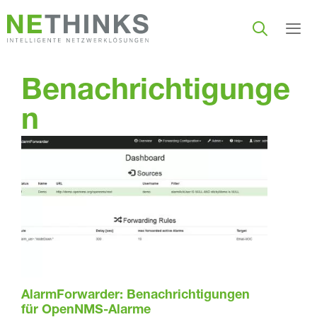
Zum
Inhalt
springen
Men
Benachrichtigunge
n
AlarmForwarder: Benachrichtigungen
für OpenNMS-Alarme