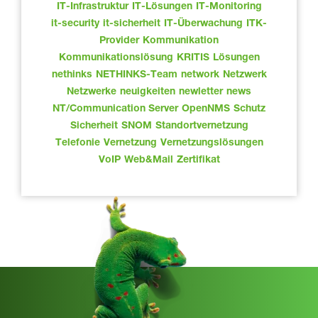
IT-Infrastruktur
IT-Lösungen
IT-Monitoring
it-security
it-sicherheit
IT-Überwachung
ITK-
Provider
Kommunikation
Kommunikationslösung
KRITIS
Lösungen
nethinks
NETHINKS-Team
network
Netzwerk
Netzwerke
neuigkeiten
newletter
news
NT/Communication Server
OpenNMS
Schutz
Sicherheit
SNOM
Standortvernetzung
Telefonie
Vernetzung
Vernetzungslösungen
VoIP
Web&Mail
Zertifikat