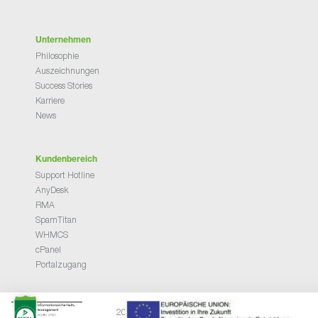
Unternehmen
Philosophie
Auszeichnungen
Success Stories
Karriere
News
Kundenbereich
Support Hotline
AnyDesk
RMA
SpamTitan
WHMCS
cPanel
Portalzugang
2026 © NETHINKS GmbH