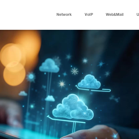
Network
VoIP
Web&Mail
U