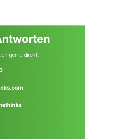
Antworten
uch gerne direkt:
0
inks.com
nethinks