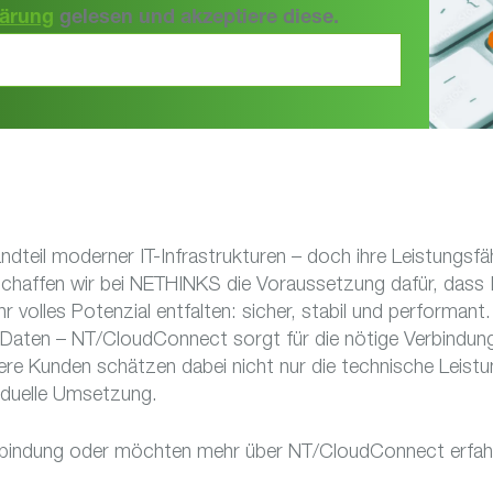
lärung
gelesen und akzeptiere diese.
ndteil moderner IT-Infrastrukturen – doch ihre Leistungsfähi
haffen wir bei NETHINKS die Voraussetzung dafür, dass I
hr volles Potenzial entfalten: sicher, stabil und performan
e Daten – NT/CloudConnect sorgt für die nötige Verbindung
ere Kunden schätzen dabei nicht nur die technische Leistu
viduelle Umsetzung.
nbindung oder möchten mehr über NT/CloudConnect erfahr