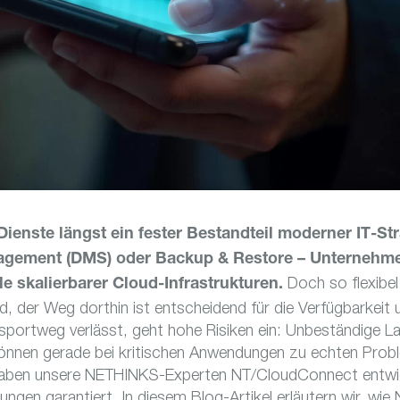
Dienste längst ein fester Bestandteil moderner IT-St
ement (DMS) oder Backup & Restore – Unternehmen
Doch so flexibel 
ile skalierbarer Cloud-Infrastrukturen.
 der Weg dorthin ist entscheidend für die Verfügbarkeit u
ransportweg verlässt, geht hohe Risiken ein: Unbeständig
 können gerade bei kritischen Anwendungen zu echten Prob
ben unsere NETHINKS-Experten NT/CloudConnect entwicke
gen garantiert. In diesem Blog-Artikel erläutern wir, wie