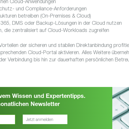
schen Cloud-Anwendungen
schutz- und Compliance-Anforderungen
strukturen betreiben (On-Premises & Cloud)
t 365, DMS oder Backup-Lösungen in der Cloud nutzen
, die zentralisiert auf Cloud-Workloads zugreifen
rteilen der sicheren und stabilen Direktanbindung profiti
sprechenden Cloud-Portal aktivieren. Alles Weitere überne
der Verbindung bis hin zur dauerhaften persönlichen Betre
sivem Wissen und Expertentipps.
onatlichen Newsletter