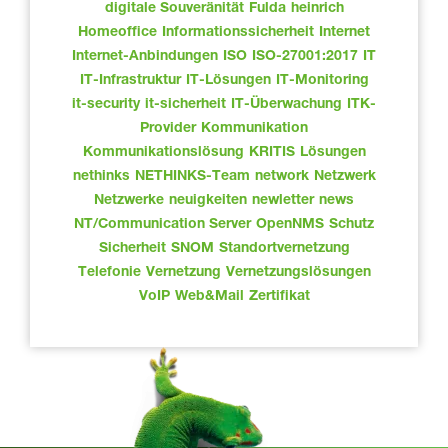
digitale Souveränität
Fulda
heinrich
Homeoffice
Informationssicherheit
Internet
Internet-Anbindungen
ISO
ISO-27001:2017
IT
IT-Infrastruktur
IT-Lösungen
IT-Monitoring
it-security
it-sicherheit
IT-Überwachung
ITK-
Provider
Kommunikation
Kommunikationslösung
KRITIS
Lösungen
nethinks
NETHINKS-Team
network
Netzwerk
Netzwerke
neuigkeiten
newletter
news
NT/Communication Server
OpenNMS
Schutz
Sicherheit
SNOM
Standortvernetzung
Telefonie
Vernetzung
Vernetzungslösungen
VoIP
Web&Mail
Zertifikat