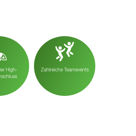
ier High-
Zahl­reiche Teamevents
schluss