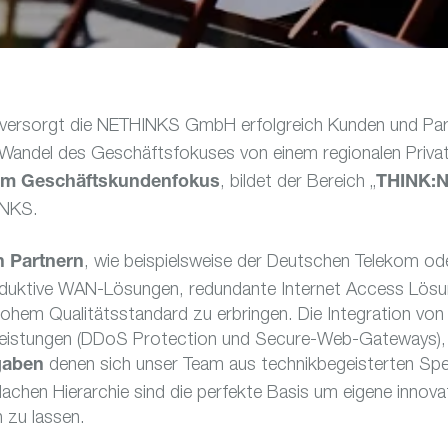
versorgt die NETHINKS GmbH erfolg­reich Kunden und Part
 Wandel des Geschäfts­fo­kuses von einem regio­nalen Priv
, bildet der Bereich „
m Geschäfts­kun­den­fokus
THINK:N
INKS.
, wie beispiels­weise der Deutschen Telekom od
 Part­nern
o­duk­tive WAN-Lösungen, redun­dante Internet Access Lös
hem Quali­täts­stan­dard zu erbringen. Die Inte­gra­tion v
ri­ty­leis­tungen (DDoS Protec­tion und Secure-Web-Gate­wa
denen sich unser Team aus tech­nik­be­geis­terten Spez
gaben
achen Hier­ar­chie sind die perfekte Basis um eigene inno­v
n zu lassen.