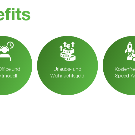
fits
Office und
Urlaubs- und
Kosten­fre
eitmodell
Weihnachtsgeld
Speed-An