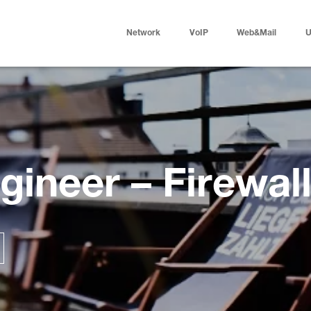
Network
VoIP
Web&Mail
U
gineer – Firewal