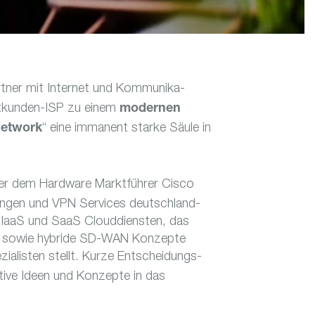
ner mit Internet und Kommu­ni­ka­
at­kunden-ISP zu einem
modernen
“ eine imma­nent starke Säule in
etwork
er dem Hard­ware Markt­führer Cisco
ungen und VPN Services deutsch­land­
on IaaS und SaaS Cloud­diensten, das
ys), sowie hybride SD-WAN Konzepte
ia­listen stellt. Kurze Entschei­dungs­
a­tive Ideen und Konzepte in das