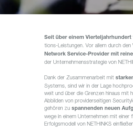
Seit über einem Vier­tel­jahr­hun­dert
tions-Leis­tungen. Vor allem durch den
Network Service-Provider mit reine
der Unter­neh­mens­stra­tegie von NETH
Dank der Zusam­men­ar­beit mit
starken
Systems, sind wir in der Lage hoch­pr
weit und über die Grenzen hinaus mit ho
Abbilden von provi­der­sei­tigen Secu­
gehören zu
span­nenden neuen Auf
wege in einem Unter­nehmen mit einer fl
Erfolgs­mo­dell von NETHINKS einfließe