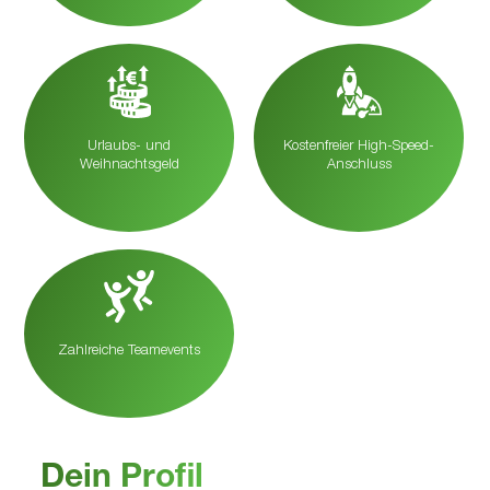
Urlaubs- und
Kosten­freier High-Speed-
Weihnachtsgeld
Anschluss
Zahl­reiche Teamevents
Dein Profil