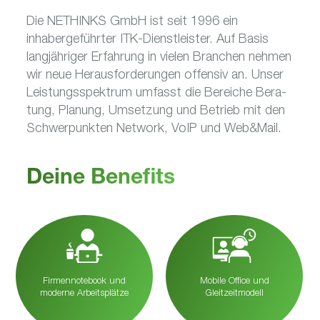
Die NETHINKS GmbH ist seit 1996 ein
inhabergeführter ITK-Dienst­leister. Auf Basis
langjähriger Erfah­rung in vielen Bran­chen nehmen
wir neue Heraus­for­de­rungen offensiv an. Unser
Leis­tungs­spek­trum umfasst die Bereiche Bera­
tung, Planung, Umset­zung und Betrieb mit den
Schwer­punkten Network, VoIP und Web&Mail.
Deine Benefits
Firmennotebook und
Mobile Office und
moderne Arbeitsplätze
Gleitzeitmodell