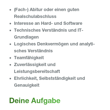
(Fach-) Abitur oder einen guten
Realschulabschluss
Inter­esse an Hard- und Software
Tech­ni­sches Verständnis und IT-
Grundlagen
Logi­sches Denk­ver­mögen und analy­ti­
sches Verständnis
Team­fä­hig­keit
Zuver­läs­sig­keit und
Leistungsbereitschaft
Ehrlich­keit, Selbst­stän­dig­keit und
Genauigkeit
Deine Aufgabe