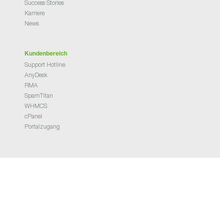
Success Stories
Karriere
News
Kundenbereich
Support Hotline
AnyDesk
RMA
SpamTitan
WHMCS
cPanel
Portalzugang