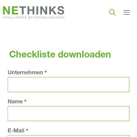
Zum
Inhalt
springen
Men
Checkliste downloaden
Unternehmen
*
Name
*
E-Mail
*