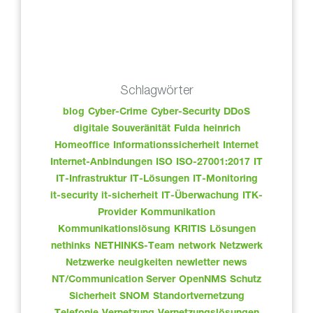
Schlagwörter
blog
Cyber-Crime
Cyber-Security
DDoS
digitale Souveränität
Fulda
heinrich
Homeoffice
Informationssicherheit
Internet
Internet-Anbindungen
ISO
ISO-27001:2017
IT
IT-Infrastruktur
IT-Lösungen
IT-Monitoring
it-security
it-sicherheit
IT-Überwachung
ITK-
Provider
Kommunikation
Kommunikationslösung
KRITIS
Lösungen
nethinks
NETHINKS-Team
network
Netzwerk
Netzwerke
neuigkeiten
newletter
news
NT/Communication Server
OpenNMS
Schutz
Sicherheit
SNOM
Standortvernetzung