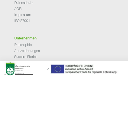
Datenschutz
AGB
Impressum
ISO 27001
Unternehmen
Philosophie
Auszeichnungen
Success Stories
Karriere
News
2026 © NETHINKS GmbH
Kundenbereich
Support Hotline
AnyDesk
RMA
SpamTitan
WHMCS
cPanel