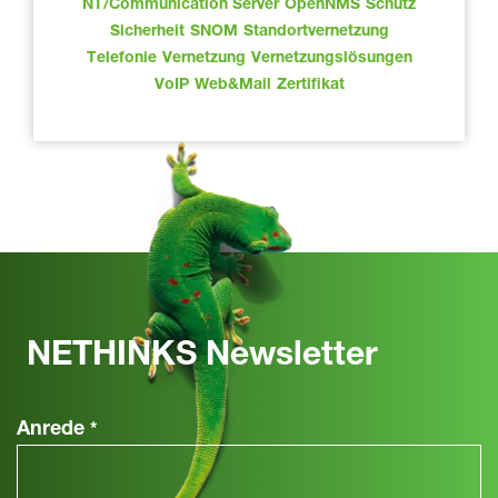
NT/Communication Server
OpenNMS
Schutz
Sicherheit
SNOM
Standortvernetzung
Telefonie
Vernetzung
Vernetzungslösungen
VoIP
Web&Mail
Zertifikat
NETHINKS Newsletter
Anrede
*