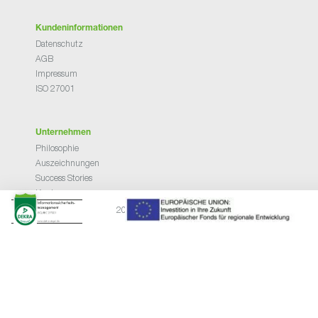
Kundeninformationen
Datenschutz
AGB
Impressum
ISO 27001
Unternehmen
Philosophie
Auszeichnungen
Success Stories
Karriere
News
2026 © NETHINKS GmbH
Kundenbereich
Support Hotline
AnyDesk
RMA
SpamTitan