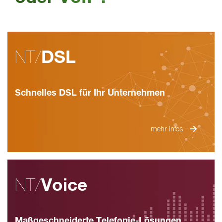
NT/
DSL
Schnelles DSL für Ihr Unternehmen
mehr infos
NT/
Voice
Maßgeschneiderte Telefonie-Lösungen