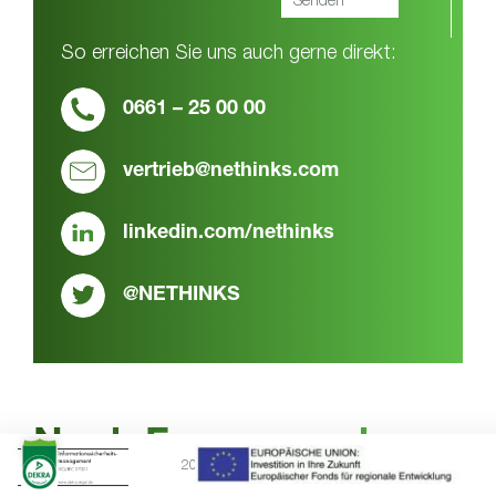
So erreichen Sie uns auch gerne direkt:
0661 – 25 00 00
vertrieb@nethinks.com
linkedin.com/nethinks
@NETHINKS
Noch Fragen zu den
2026 © NETHINKS GmbH
Themen Network