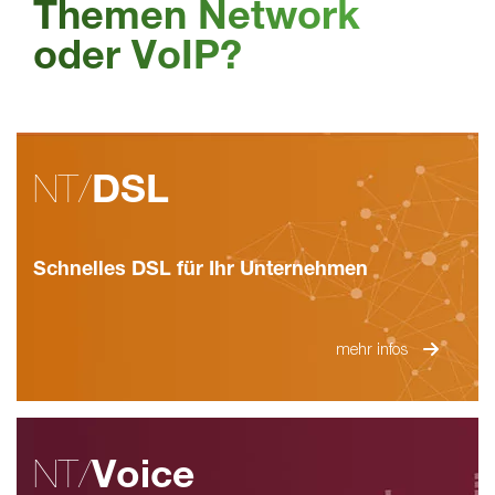
Themen Network
oder VoIP?
NT/
DSL
Schnelles DSL für Ihr Unternehmen
mehr infos
NT/
Voice